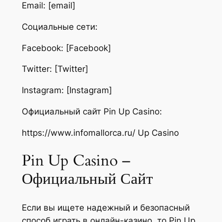
Email: [email]
Социальные сети:
Facebook: [Facebook]
Twitter: [Twitter]
Instagram: [Instagram]
Официальный сайт Pin Up Casino:
https://www.infomallorca.ru/ Up Casino
Pin Up Casino –
Официальный Сайт
Если вы ищете надежный и безопасный
способ играть в онлайн-казино, то Pin Up