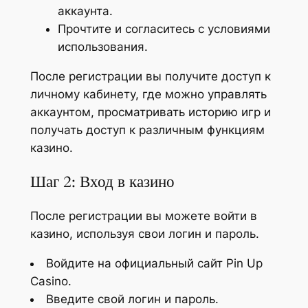
аккаунта.
Прочтите и согласитесь с условиями
использования.
После регистрации вы получите доступ к
личному кабинету, где можно управлять
аккаунтом, просматривать историю игр и
получать доступ к различным функциям
казино.
Шаг 2: Вход в казино
После регистрации вы можете войти в
казино, используя свои логин и пароль.
Войдите на официальный сайт Pin Up
Casino.
Введите свой логин и пароль.