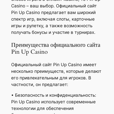
Casino – ваш выбор. Официальный сайт
Pin Up Casino предлагает вам широкий
спектр игр, включая слоты, карточные
игры и рулетку, а также возможность
получать бонусы и участие в турнирах.
Преимущества официального сайта
Pin Up Casino
Официальный сайт Pin Up Casino имеет
несколько преимуществ, которые делают
его привлекательным для игроков. В
частности, он предлагает:
• Безопасность и конфиденциальность:
Pin Up Casino использует современные
технологии для обеспечения