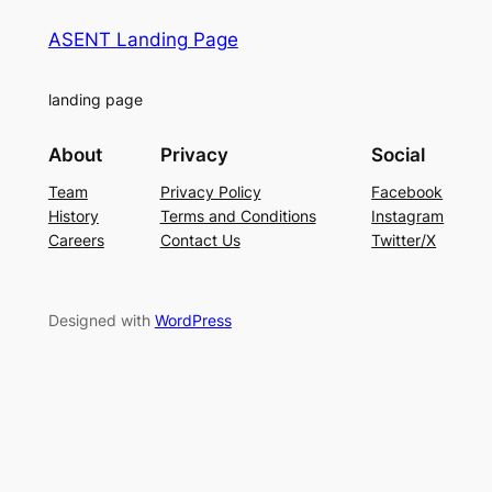
ASENT Landing Page
landing page
About
Privacy
Social
Team
Privacy Policy
Facebook
History
Terms and Conditions
Instagram
Careers
Contact Us
Twitter/X
Designed with
WordPress