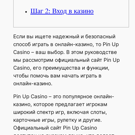
Шаг 2: Вход в казино
Если вы ищете надежный и безопасный
способ играть в онлайн-казино, то Pin Up
Casino – ваш выбор. В этом руководстве
мы рассмотрим официальный сайт Pin Up
Casino, его преимущества и функции,
чтобы помочь вам начать играть в
онлайн-казино.
Pin Up Casino – это популярное онлайн-
казино, которое предлагает игрокам
широкий спектр игр, включая слоты,
карточные игры, рулетку и другие.
Официальный сайт Pin Up Casino