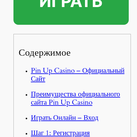
ИГРАТЬ
Содержимое
Pin Up Casino – Официальный
Сайт
Преимущества официального
сайта Pin Up Casino
Играть Онлайн – Вход
Шаг 1: Регистрация