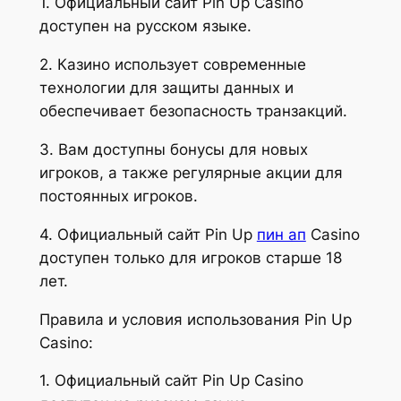
1. Официальный сайт Pin Up Casino
доступен на русском языке.
2. Казино использует современные
технологии для защиты данных и
обеспечивает безопасность транзакций.
3. Вам доступны бонусы для новых
игроков, а также регулярные акции для
постоянных игроков.
4. Официальный сайт Pin Up
пин ап
Casino
доступен только для игроков старше 18
лет.
Правила и условия использования Pin Up
Casino:
1. Официальный сайт Pin Up Casino