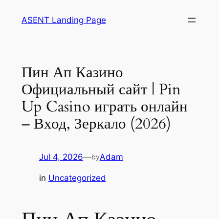
Skip
ASENT Landing Page
to
content
Пин Ап Казино
Официальный сайт | Pin
Up Casino играть онлайн
– Вход, Зеркало (2026)
Jul 4, 2026
—
Adam
by
in
Uncategorized