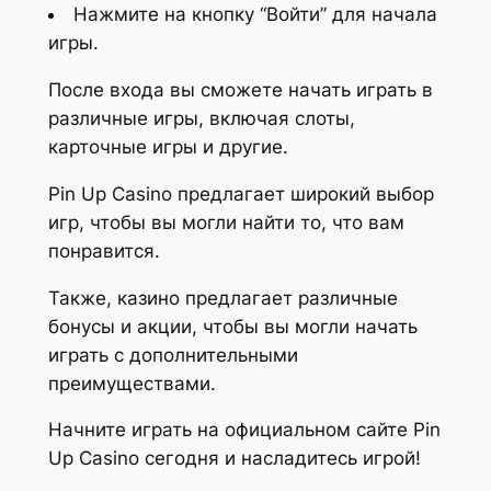
Нажмите на кнопку “Войти” для начала
игры.
После входа вы сможете начать играть в
различные игры, включая слоты,
карточные игры и другие.
Pin Up Casino предлагает широкий выбор
игр, чтобы вы могли найти то, что вам
понравится.
Также, казино предлагает различные
бонусы и акции, чтобы вы могли начать
играть с дополнительными
преимуществами.
Начните играть на официальном сайте Pin
Up Casino сегодня и насладитесь игрой!